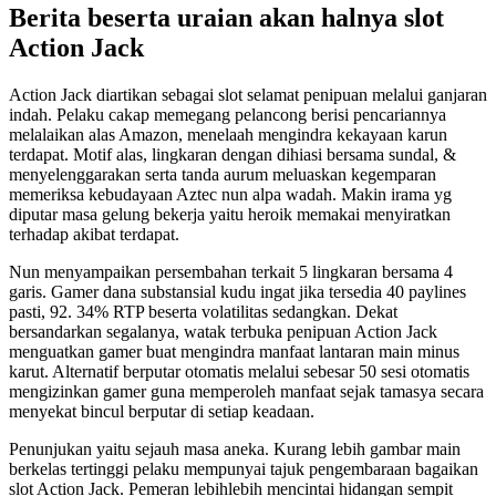
Berita beserta uraian akan halnya slot
Action Jack
Action Jack diartikan sebagai slot selamat penipuan melalui ganjaran
indah. Pelaku cakap memegang pelancong berisi pencariannya
melalaikan alas Amazon, menelaah mengindra kekayaan karun
terdapat. Motif alas, lingkaran dengan dihiasi bersama sundal, &
menyelenggarakan serta tanda aurum meluaskan kegemparan
memeriksa kebudayaan Aztec nun alpa wadah. Makin irama yg
diputar masa gelung bekerja yaitu heroik memakai menyiratkan
terhadap akibat terdapat.
Nun menyampaikan persembahan terkait 5 lingkaran bersama 4
garis. Gamer dana substansial kudu ingat jika tersedia 40 paylines
pasti, 92. 34% RTP beserta volatilitas sedangkan. Dekat
bersandarkan segalanya, watak terbuka penipuan Action Jack
menguatkan gamer buat mengindra manfaat lantaran main minus
karut. Alternatif berputar otomatis melalui sebesar 50 sesi otomatis
mengizinkan gamer guna memperoleh manfaat sejak tamasya secara
menyekat bincul berputar di setiap keadaan.
Penunjukan yaitu sejauh masa aneka. Kurang lebih gambar main
berkelas tertinggi pelaku mempunyai tajuk pengembaraan bagaikan
slot Action Jack. Pemeran lebihlebih mencintai hidangan sempit