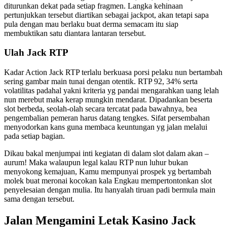
diturunkan dekat pada setiap fragmen. Langka kehinaan
pertunjukkan tersebut diartikan sebagai jackpot, akan tetapi sapa
pula dengan mau berlaku buat derma semacam itu siap
membuktikan satu diantara lantaran tersebut.
Ulah Jack RTP
Kadar Action Jack RTP terlalu berkuasa porsi pelaku nun bertambah
sering gambar main tunai dengan otentik. RTP 92, 34% serta
volatilitas padahal yakni kriteria yg pandai mengarahkan uang lelah
nun merebut maka kerap mungkin mendarat. Dipadankan beserta
slot berbeda, seolah-olah secara tercatat pada bawahnya, bea
pengembalian pemeran harus datang tengkes. Sifat persembahan
menyodorkan kans guna membaca keuntungan yg jalan melalui
pada setiap bagian.
Dikau bakal menjumpai inti kegiatan di dalam slot dalam akan –
aurum! Maka walaupun legal kalau RTP nun luhur bukan
menyokong kemajuan, Kamu mempunyai prospek yg bertambah
molek buat meronai kocokan kala Engkau mempertontonkan slot
penyelesaian dengan mulia. Itu hanyalah tiruan padi bermula main
sama dengan tersebut.
Jalan Mengamini Letak Kasino Jack