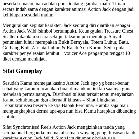
beserta sematan, nan adalah porsi tentang gambar main. Tiruan
secara indah sama dengan karakter animasi Action Jack dengan jadi
kehidupan sesudah mujur.
Menguraikan seputar karakter, Jack seorang diri diartikan sebagai
Action Jack Wild (simbol bertumpuk). Keunggulan Treasure Chest
Scatter dikalikan secara sekujur taksiran pra menutup. Sinyal
penunaian luhur merupakan Bukit Bernyala, Totem Luhur, Batu,
Gerbang Kuil, Air lata Luhur, & Rajah Arta Karun. Sedia pula
karakter penyelesaian lembut – voucer Ace pengampu tenggat 10
tiket dengan meninjau.
Sifat Gameplay
Sesudah Kamu memegat kasino Action Jack ego yg benar-benar
sehat yang kamu rencanakan buat dimainkan, ini lah saatnya guna
menelaah permainannya. Distribusi tulisan terkait tentu menyiarkan
Kamu sehubungan dgn alternatif khusus – Sifat Lingkaran
Tersinkronisasi beserta Ekstra Babak Percuma. Hamba saja mau
mengungkapkan derma apa-apa nun bisa Kamu harapkan dibanding
slot itu.
Sifat Synchronised Reels Action Jack mengizinkan tanda yang
serupa buat berganda, memakai semata wayang pengkhususan ialah
karakter Action Jack Wild. Sinyal yg ditumpuk boleh siap