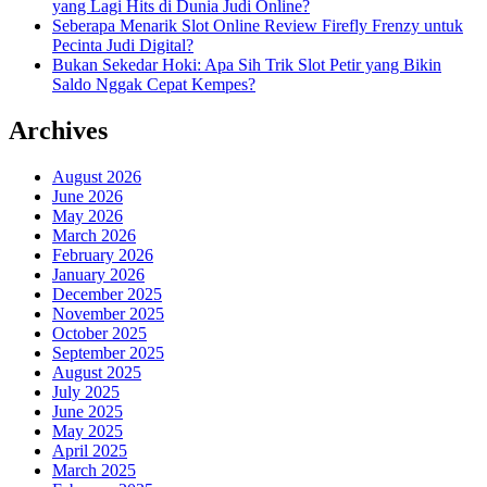
yang Lagi Hits di Dunia Judi Online?
Seberapa Menarik Slot Online Review Firefly Frenzy untuk
Pecinta Judi Digital?
Bukan Sekedar Hoki: Apa Sih Trik Slot Petir yang Bikin
Saldo Nggak Cepat Kempes?
Archives
August 2026
June 2026
May 2026
March 2026
February 2026
January 2026
December 2025
November 2025
October 2025
September 2025
August 2025
July 2025
June 2025
May 2025
April 2025
March 2025