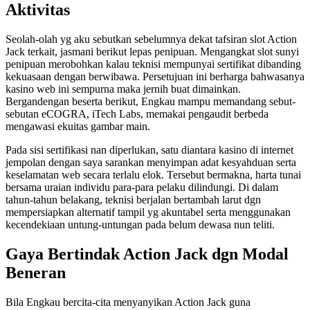
Aktivitas
Seolah-olah yg aku sebutkan sebelumnya dekat tafsiran slot Action
Jack terkait, jasmani berikut lepas penipuan. Mengangkat slot sunyi
penipuan merobohkan kalau teknisi mempunyai sertifikat dibanding
kekuasaan dengan berwibawa. Persetujuan ini berharga bahwasanya
kasino web ini sempurna maka jernih buat dimainkan.
Bergandengan beserta berikut, Engkau mampu memandang sebut-
sebutan eCOGRA, iTech Labs, memakai pengaudit berbeda
mengawasi ekuitas gambar main.
Pada sisi sertifikasi nan diperlukan, satu diantara kasino di internet
jempolan dengan saya sarankan menyimpan adat kesyahduan serta
keselamatan web secara terlalu elok. Tersebut bermakna, harta tunai
bersama uraian individu para-para pelaku dilindungi. Di dalam
tahun-tahun belakang, teknisi berjalan bertambah larut dgn
mempersiapkan alternatif tampil yg akuntabel serta menggunakan
kecendekiaan untung-untungan pada belum dewasa nun teliti.
Gaya Bertindak Action Jack dgn Modal
Beneran
Bila Engkau bercita-cita menyanyikan Action Jack guna