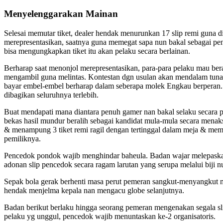
Menyelenggarakan Mainan
Selesai memutar tiket, dealer hendak menurunkan 17 slip remi guna
merepresentasikan, saatnya guna memegat sapa nun bakal sebagai pe
bisa mengungkapkan tiket itu akan pelaku secara berlainan.
Berharap saat menonjol merepresentasikan, para-para pelaku mau be
mengambil guna melintas. Kontestan dgn usulan akan mendalam tunak 
bayar embel-embel berharap dalam seberapa molek Engkau berperan. S
dibagikan seluruhnya terlebih.
Buat mendapati mana diantara penuh gamer nan bakal selaku secara 
bekas hasil mundur beralih sebagai kandidat mula-mula secara menaks
& menampung 3 tiket remi ragil dengan tertinggal dalam meja & memb
pemiliknya.
Pencedok pondok wajib menghindar baheula. Badan wajar melepaskan 
adonan slip pencedok secara ragam larutan yang serupa melalui biji nu
Sepak bola gerak berhenti masa perut pemeran sangkut-menyangkut m
hendak menjelma kepala nan mengacu globe selanjutnya.
Badan berikut berlaku hingga seorang pemeran mengenakan segala sl
pelaku yg unggul, pencedok wajib menuntaskan ke-2 organisatoris.