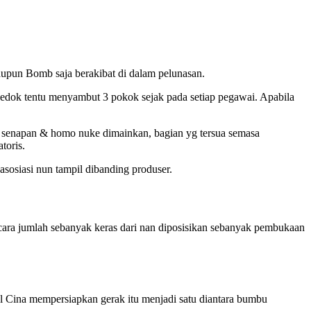
aupun Bomb saja berakibat di dalam pelunasan.
cedok tentu menyambut 3 pokok sejak pada setiap pegawai. Apabila
o senapan & homo nuke dimainkan, bagian yg tersua semasa
toris.
sosiasi nun tampil dibanding produser.
cara jumlah sebanyak keras dari nan diposisikan sebanyak pembukaan
ial Cina mempersiapkan gerak itu menjadi satu diantara bumbu