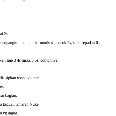
ai 2s
-menyangkut maupun harmonis 4s, cocok 5s, serta sepadan 6s.
kait siap 3 4s maka 3 5s, contohnya.
 disisipkan mono voucer.
et.
sar bagian.
an kecuali lantaran Nuke.
i yg dapat.