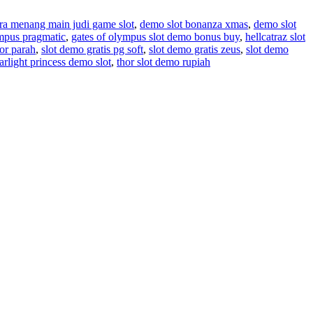
ra menang main judi game slot
,
demo slot bonanza xmas
,
demo slot
mpus pragmatic
,
gates of olympus slot demo bonus buy
,
hellcatraz slot
or parah
,
slot demo gratis pg soft
,
slot demo gratis zeus
,
slot demo
tarlight princess demo slot
,
thor slot demo rupiah