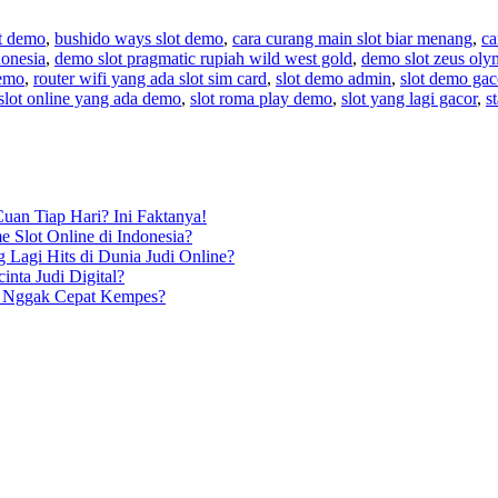
ot demo
,
bushido ways slot demo
,
cara curang main slot biar menang
,
ca
onesia
,
demo slot pragmatic rupiah wild west gold
,
demo slot zeus oly
demo
,
router wifi yang ada slot sim card
,
slot demo admin
,
slot demo gac
slot online yang ada demo
,
slot roma play demo
,
slot yang lagi gacor
,
s
uan Tiap Hari? Ini Faktanya!
 Slot Online di Indonesia?
 Lagi Hits di Dunia Judi Online?
inta Judi Digital?
do Nggak Cepat Kempes?