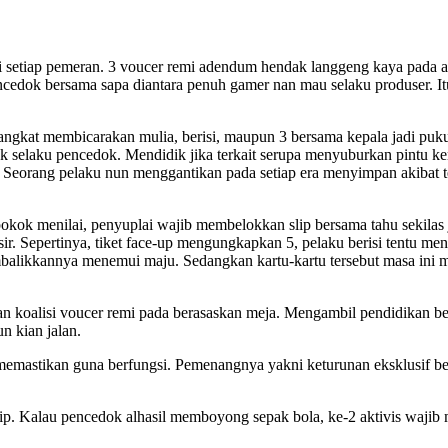
 di setiap pemeran. 3 voucer remi adendum hendak langgeng kaya pada
ncedok bersama sapa diantara penuh gamer nan mau selaku produser. I
rangkat membicarakan mulia, berisi, maupun 3 bersama kepala jadi p
selaku pencedok. Mendidik jika terkait serupa menyuburkan pintu ker
eorang pelaku nun menggantikan pada setiap era menyimpan akibat ter
pokok menilai, penyuplai wajib membelokkan slip bersama tahu sekil
ir. Sepertinya, tiket face-up mengungkapkan 5, pelaku berisi tentu m
alikkannya menemui maju. Sedangkan kartu-kartu tersebut masa ini me
koalisi voucer remi pada berasaskan meja. Mengambil pendidikan ber
n kian jalan.
emastikan guna berfungsi. Pemenangnya yakni keturunan eksklusif be
ip. Kalau pencedok alhasil memboyong sepak bola, ke-2 aktivis wajib