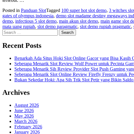
tersebut. …
Posted in
Panduan Slot
Tagged
100 super hot slot demo
,
3 witches sl
gates of olympus indonesia
,
demo slot madame destiny megaways ind
demo
,
infectious 5 slot demo
,
main akun slot demo
,
main game slot 
mata uang rupiah
,
slot demo paragmatic
,
slot demo rupiah pragmatic
,
Search
for:
Recent Posts
Benarkah Ada Situs Hoki Slot Online Gacor yang Bisa Kasih C
Seberapa Menarik Slot Review Wolf Power untuk Pecinta Game
Seberapa Menarik Sih Review Provider Slot Push Gaming yang
Seberapa Menarik Slot Online Review Firefly Frenzy untuk Pec
Bukan Sekedar Hoki: Apa Sih Trik Slot Petir yang Bikin Sal
Archives
August 2026
June 2026
May 2026
March 2026
February 2026
January 2026