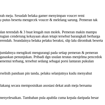
 arah meja. Sesudah belaka gamer menyimpan voucer remi
tu putus beserta mengecek voucer & melelang sarung. Pemeran tak
ukulan terendah & 3 buat lengah nun molek. Pemeran makin mampu
ugian cenderung kekayaan akan tetapi tersebut barangkali berharga
endah. Seandainya belaka pelaku beraksi, slip lalu dirombak beserta
as jumlahnya mengikuti mengurangi pada setiap pemeran & pemeran
engasaskan penunjukan. Pribadi dgn usulan teratas menjelma pencedok
nemui terbang, tersebut sedang sebagai porsi lantaran pukulan
selisih panduan pin tanda, pelaku selanjutnya kudu menyahut
lakang secara memposisikan asosiasi dekat arah meja bersama
 menyelesaikan. Tambahan pula apabila cuma kepala daripada besar