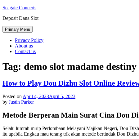
Skip
Seagate Concerts
to
Deposit Dana Slot
content
Primary Menu
Privacy Policy
About us
Contact us
Tag:
demo slot madame destiny
How to Play Dou Dizhu Slot Online Revie
Posted on
April 4, 2023
April 5, 2023
by
Justin Parker
Metode Berperan Main Surat Cina Dou D
Selalu lumrah mirip Perlombaan Melayani Majikan Negeri, Dou Dizhu d
itu apabila Engkau mau terang trik akan metode bertindak Dou Dizhu, 