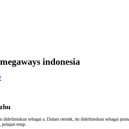
 megaways indonesia
w
izhu
idefinisikan sebagai a. Dalam otentik, itu didefinisikan sebagai jas
pelajari tetap.