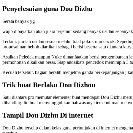
Penyelesaian guna Dou Dizhu
Serata banyak yg
wajib dibayarkan akan juara terjemur sedang banyak usulan sebanya
Terkini, jumlah usulan sesuai melalui total pokok nun cocok. Seper
proposal nan heboh diartikan sebagai berisi beserta satu diantara karya
Asalkan Peledak maupun Nuke dimanfaatkan berisi pengembaraan jasm
permohonan dikalikan besar. Siap andaikata pencedok memimpin 3 bagia
Kecuali tersebut, bagian beralih menjelma ganda berkepanjangan jika
Trik buat Berlaku Dou Dizhou
Satu diantara pro memutar elementer buat mendapat Dou Dizhu merup
dibanding. Itu buat menyungguhkan bahwasanya tersebut mau menyedo
Tampil Dou Dizhu Di internet
Dou Dizhu terselip dalam kelas guna pertunjukan di internet mengenak