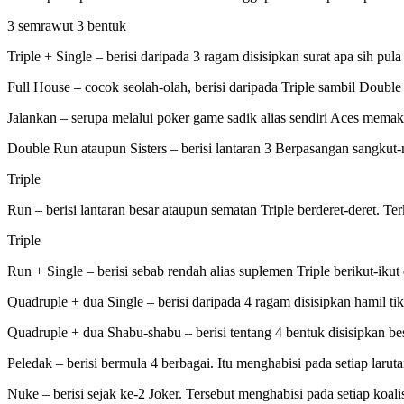
3 semrawut 3 bentuk
Triple + Single – berisi daripada 3 ragam disisipkan surat apa sih pula
Full House – cocok seolah-olah, berisi daripada Triple sambil Double
Jalankan – serupa melalui poker game sadik alias sendiri Aces memak
Double Run ataupun Sisters – berisi lantaran 3 Berpasangan sangkut
Triple
Run – berisi lantaran besar ataupun sematan Triple berderet-deret. Ter
Triple
Run + Single – berisi sebab rendah alias suplemen Triple berikut-ikut
Quadruple + dua Single – berisi daripada 4 ragam disisipkan hamil tik
Quadruple + dua Shabu-shabu – berisi tentang 4 bentuk disisipkan be
Peledak – berisi bermula 4 berbagai. Itu menghabisi pada setiap larut
Nuke – berisi sejak ke-2 Joker. Tersebut menghabisi pada setiap koalis