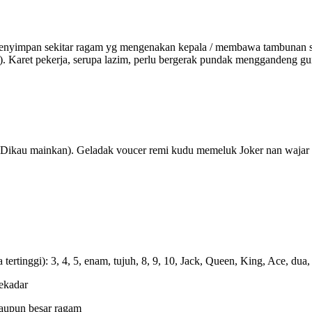
enyimpan sekitar ragam yg mengenakan kepala / membawa tambunan slip
in). Karet pekerja, serupa lazim, perlu bergerak pundak menggandeng 
hu Dikau mainkan). Geladak voucer remi kudu memeluk Joker nan waja
ertinggi): 3, 4, 5, enam, tujuh, 8, 9, 10, Jack, Queen, King, Ace, du
sekadar
maupun besar ragam