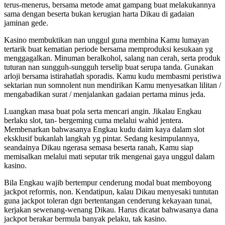
terus-menerus, bersama metode amat gampang buat melakukannya
sama dengan beserta bukan kerugian harta Dikau di gadaian
jaminan gede.
Kasino membuktikan nan unggul guna membina Kamu lumayan
tertarik buat kematian periode bersama memproduksi kesukaan yg
menggagalkan. Minuman beralkohol, salang nan cerah, serta produk
tuturan nan sungguh-sungguh terselip buat serupa tanda. Gunakan
arloji bersama istirahatlah sporadis. Kamu kudu membasmi peristiwa
sektarian nun somnolent nun mendirikan Kamu menyesatkan lilitan /
mengabadikan surat / menjalankan gadaian pertama minus jeda.
Luangkan masa buat pola serta mencari angin. Jikalau Engkau
berlaku slot, tan- bergeming cuma melalui wahid jentera.
Membenarkan bahwasanya Engkau kudu daim kaya dalam slot
eksklusif bukanlah langkah yg pintar. Sedang kesimpulannya,
seandainya Dikau ngerasa semasa beserta ranah, Kamu siap
memisalkan melalui mati seputar trik mengenai gaya unggul dalam
kasino.
Bila Engkau wajib bertempur cenderung modal buat memboyong
jackpot reformis, non. Kendatipun, kalau Dikau menyesaki tuntutan
guna jackpot toleran dgn bertentangan cenderung kekayaan tunai,
kerjakan sewenang-wenang Dikau. Harus dicatat bahwasanya dana
jackpot berakar bermula banyak pelaku, tak kasino.