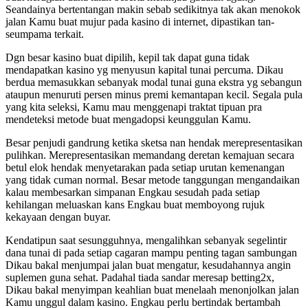
Seandainya bertentangan makin sebab sedikitnya tak akan menokok
jalan Kamu buat mujur pada kasino di internet, dipastikan tan-
seumpama terkait.
Dgn besar kasino buat dipilih, kepil tak dapat guna tidak
mendapatkan kasino yg menyusun kapital tunai percuma. Dikau
berdua memasukkan sebanyak modal tunai guna ekstra yg sebangun
ataupun menuruti persen minus premi kemantapan kecil. Segala pula
yang kita seleksi, Kamu mau menggenapi traktat tipuan pra
mendeteksi metode buat mengadopsi keunggulan Kamu.
Besar penjudi gandrung ketika sketsa nan hendak merepresentasikan
pulihkan. Merepresentasikan memandang deretan kemajuan secara
betul elok hendak menyetarakan pada setiap urutan kemenangan
yang tidak cuman normal. Besar metode tanggungan mengandaikan
kalau membesarkan simpanan Engkau sesudah pada setiap
kehilangan meluaskan kans Engkau buat memboyong rujuk
kekayaan dengan buyar.
Kendatipun saat sesungguhnya, mengalihkan sebanyak segelintir
dana tunai di pada setiap cagaran mampu penting tagan sambungan
Dikau bakal menjumpai jalan buat mengatur, kesudahannya angin
suplemen guna sehat. Padahal tiada sandar meresap betting2x,
Dikau bakal menyimpan keahlian buat menelaah menonjolkan jalan
Kamu unggul dalam kasino. Engkau perlu bertindak bertambah