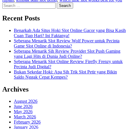
Search
for:
Recent Posts
Benarkah Ada Situs Hoki Slot Online Gacor yang Bisa Kasih
Cuan Tiap Hari? Ini Faktanya!
Seberapa Menarik Slot Review Wolf Power untuk Pecinta
Game Slot Online di Indonesia?
Seberapa Menarik Sih Review Provider Slot Push Gaming
yang Lagi Hits di Dunia Judi Online?
Seberapa Menarik Slot Online Review Firefly Frenzy untuk
Pecinta Judi Digital?
Bukan Sekedar Hoki: Apa Sih Trik Slot Petir yang Bikin
Saldo Nggak Cepat Kempes?
Archives
August 2026
June 2026
May 2026
March 2026
February 2026
January 2026