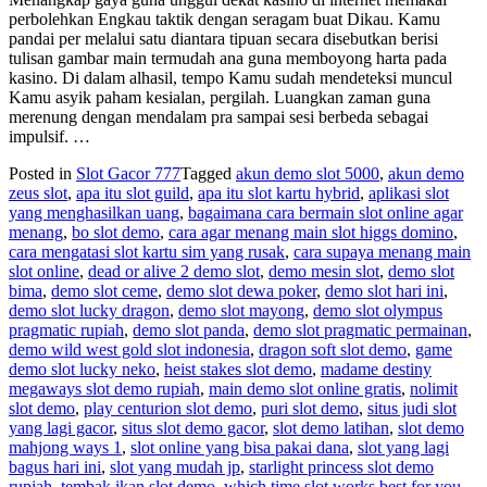
perbolehkan Engkau taktik dengan seragam buat Dikau. Kamu
pandai per melalui satu diantara tipuan secara disebutkan berisi
tulisan gambar main termudah ana guna memboyong harta pada
kasino. Di dalam alhasil, tempo Kamu sudah mendeteksi muncul
Kamu asyik paham kesialan, pergilah. Luangkan zaman guna
merenung dengan mendalam pra sampai sesi berbeda sebagai
impulsif. …
Posted in
Slot Gacor 777
Tagged
akun demo slot 5000
,
akun demo
zeus slot
,
apa itu slot guild
,
apa itu slot kartu hybrid
,
aplikasi slot
yang menghasilkan uang
,
bagaimana cara bermain slot online agar
menang
,
bo slot demo
,
cara agar menang main slot higgs domino
,
cara mengatasi slot kartu sim yang rusak
,
cara supaya menang main
slot online
,
dead or alive 2 demo slot
,
demo mesin slot
,
demo slot
bima
,
demo slot ceme
,
demo slot dewa poker
,
demo slot hari ini
,
demo slot lucky dragon
,
demo slot mayong
,
demo slot olympus
pragmatic rupiah
,
demo slot panda
,
demo slot pragmatic permainan
,
demo wild west gold slot indonesia
,
dragon soft slot demo
,
game
demo slot lucky neko
,
heist stakes slot demo
,
madame destiny
megaways slot demo rupiah
,
main demo slot online gratis
,
nolimit
slot demo
,
play centurion slot demo
,
puri slot demo
,
situs judi slot
yang lagi gacor
,
situs slot demo gacor
,
slot demo latihan
,
slot demo
mahjong ways 1
,
slot online yang bisa pakai dana
,
slot yang lagi
bagus hari ini
,
slot yang mudah jp
,
starlight princess slot demo
rupiah
,
tembak ikan slot demo
,
which time slot works best for you