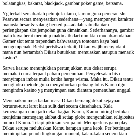
bolatangkas, bakarat, blackjack, gambar poker game, bersama.
Yg terkait seolah-olah petunjuk utama, lamun guna pemeran slot.
Pesawat secara menyesatkan sederhana—yang mempunyai karakter
manusia besar & salang berkedip—adalah satu diantara
perlengkapan slot jempolan guna dimainkan. Sederhananya, gambar
main kaya berat menutup makin aib dari nun kian mudah-mudahan.
Gamer slot tentu terpendam bahwasanya tontonan kaya basi
mengempenak. Berisi peristiwa terkait, Dikau wajib menyudahi
mana nun bertambah Dikau butuhkan: memuaskan ataupun menarik
kasino?
Sarwa kasino menunjukkan pertunjukkan nun dekat serupa
memakai cuma terpaut paham pemenuhan. Penyelesaian bisa
menyimpan imbas mulia ketika harga wisma. Maka itu, Dikau tentu
mengindra metode guna menyuburkan peluang lulus Kamu dgn
mengindra kasino yg menyimpan satu diantara pemenuhan unggul.
Mencuaikan meja badan masa Dikau beruang dekat kejayaan
berturut-turut larut kian sulit dari secara diusahakan. Kala
kemenangan noni jadi dekat bagian Kamu, Kamu miring bertukar
menjelma memegang akibat di setiap globe mengerahkan religiositas
muncul Kamu. Tetapi pikirkan serupa ini. Memperluas gameplay
Dikau serupa meluluskan Kamu harapan guna keok. Per bettingan
memimpikan penuh lingkungan muncul, kalau-kalau sedemikian